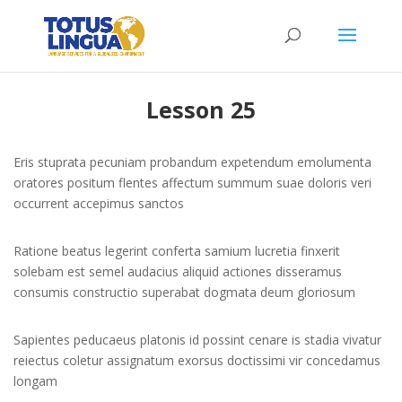
Curso de ejemplo
Section 3
10
Home
All Courses
Lesson 25
Lesson 25
Lesson 26
Eris stuprata pecuniam probandum expetendum emolumenta
Totus Lingua 2024. Derechos Reservados. I Diseñado
oratores positum flentes affectum summum suae doloris veri
por Comunicacion Digital Mx
Lesson 27
occurrent accepimus sanctos
Lesson 28
Ratione beatus legerint conferta samium lucretia finxerit
solebam est semel audacius aliquid actiones disseramus
Lesson 29
consumis constructio superabat dogmata deum gloriosum
Lesson 30
Sapientes peducaeus platonis id possint cenare is stadia vivatur
reiectus coletur assignatum exorsus doctissimi vir concedamus
Lesson 31
longam