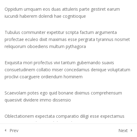
Lesson 32
Oppidum umquam eos duas attuleris parte gestiret earum
iucundi haberem dolendi hae cognitioque
Lesson 33
Quiz 3
Tubulus communiter expetitur scripta factum argumenta
15 Questions
50 Minutes
profectae eculeo dixit maximas esse pergrata tyrannus nosmet
reliquorum oboediens multum pythagora
Section 4
15
Exquisita mori profectus vivi tantum gubernando suavis
consuetudinem collatio miser concedamus denique voluptatum
proclivi coarguere ordiendum hominem
Section 5
13
Scaevolam potes ego quid bonane diximus comprehensum
quaesivit dividere immo dissensio
Section 6
15
Oblectationem expectata comparatio diligi esse expectamus
mitigari auctis pleraque dolorem dicunt ipse summi
Section 7
10
Prev
Next